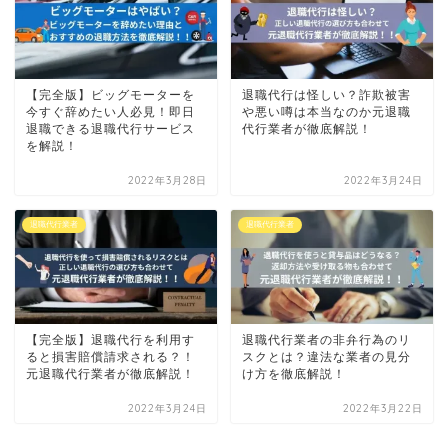
【完全版】ビッグモーターを
退職代行は怪しい？詐欺被害
今すぐ辞めたい人必見！即日
や悪い噂は本当なのか元退職
退職できる退職代行サービス
代行業者が徹底解説！
を解説！
2022年3月28日
2022年3月24日
退職代行業者
退職代行業者
【完全版】退職代行を利用す
退職代行業者の非弁行為のリ
ると損害賠償請求される？！
スクとは？違法な業者の見分
元退職代行業者が徹底解説！
け方を徹底解説！
2022年3月24日
2022年3月22日