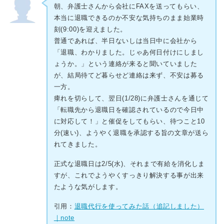
朝、弁護士さんから会社にFAXを送ってもらい、
本当に退職できるのか不安な気持ちのまま始業時
刻(9:00)を迎えました。
普通であれば、半日ないしは当日中に会社から
「退職、わかりました。じゃあ何日付けにしまし
ょうか。」という連絡が来ると聞いていました
が、結局待てど暮らせど連絡は来ず、不安は募る
一方。
痺れを切らして、翌日(1/28)に弁護士さんを通じて
「転職先から退職日を確認されているので今日中
に対応して！」と催促をしてもらい、待つこと10
分(速い)、ようやく退職を承認する旨の文章が送ら
れてきました。
正式な退職日は2/5(水)、それまで有給を消化しま
すが、これでようやくすっきり解決する事が出来
たような気がします。
引用：
退職代行を使ってみた話（追記しました）
｜note