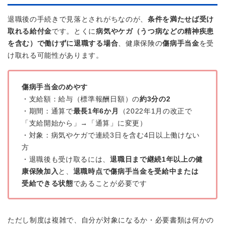
退職後の手続きで見落とされがちなのが、
条件を満たせば受け
取れる給付金
です。とくに
病気やケガ（うつ病などの精神疾患
を含む）で働けずに退職する場合
、健康保険の
傷病手当金
を受
け取れる可能性があります。
傷病手当金のめやす
・支給額：給与（標準報酬日額）の
約3分の2
・期間：通算で
最長1年6か月
（2022年1月の改正で
「支給開始から」→「通算」に変更）
・対象：病気やケガで連続3日を含む4日以上働けない
方
・退職後も受け取るには、
退職日まで継続1年以上の健
康保険加入
と、
退職時点で傷病手当金を受給中または
受給できる状態
であることが必要です
ただし制度は複雑で、自分が対象になるか・必要書類は何かの