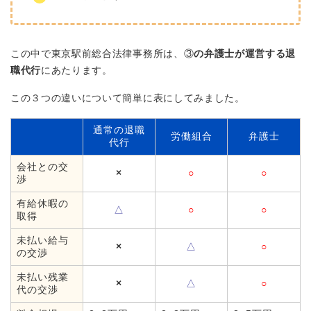
この中で東京駅前総合法律事務所は、③
の弁護士が運営する退
職代行
にあたります。
この３つの違いについて簡単に表にしてみました。
通常の退職
労働組合
弁護士
代行
会社との交
×
○
○
渉
有給休暇の
△
○
○
取得
未払い給与
×
△
○
の交渉
未払い残業
×
△
○
代の交渉