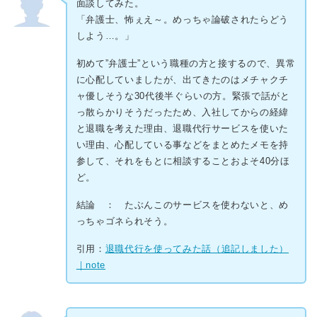
面談してみた。
「弁護士、怖ぇえ～。めっちゃ論破されたらどう
しよう…。」
初めて”弁護士”という職種の方と接するので、異常
に心配していましたが、出てきたのはメチャクチ
ャ優しそうな30代後半ぐらいの方。緊張で話がと
っ散らかりそうだったため、入社してからの経緯
と退職を考えた理由、退職代行サービスを使いた
い理由、心配している事などをまとめたメモを持
参して、それをもとに相談することおよそ40分ほ
ど。
結論 ： たぶんこのサービスを使わないと、め
っちゃゴネられそう。
引用：
退職代行を使ってみた話（追記しました）
｜note