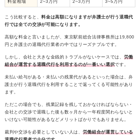
料金相場
2~3万円
2~3万円
3~5万円
こう比較すると、
料金は高額になりますが弁護士が行う退職代
行では全ての交渉が可能になります。
高額な料金と言いましたが、東京駅前総合法律事務所は19,800
円と弁護士の退職代行業者の中ではリーズナブルです。
しかし、会社と大きな金銭的トラブルがないケースでは、
労働
組合が運営する退職代行を利用するのが一番いい選択
です。
未払い給与がある・未払いの残業代があるといった場合は、弁
護士が行う退職代行を利用することで返ってくる可能性があり
ます。
ただこの場合でも、残業記録を残しておかなければならない・
会社との交渉で退職した後も数ヶ月から一年程度関わらないと
いけない可能性があるなどメリットばかりでもありません。
裁判や交渉を必要としていない人は、
労働組合が運営している
退職代行業者で十分です。