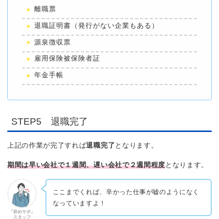
離職票
退職証明書（発行がない企業もある）
源泉徴収票
雇用保険被保険者証
年金手帳
STEP5 退職完了
上記の作業が完了すれば
退職完了
となります。
期間は早い会社で１週間、遅い会社で２週間程度
となります。
ここまでくれば、辛かった仕事が嘘のようになく
なっていますよ！
『辞めサポ』
スタッフ