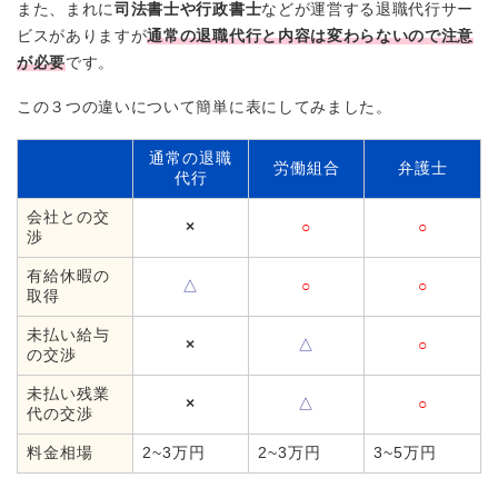
また、まれに
司法書士や行政書士
などが運営する退職代行サー
ビスがありますが
通常の退職代行と内容は変わらないので注意
が必要
です。
この３つの違いについて簡単に表にしてみました。
通常の退職
労働組合
弁護士
代行
会社との交
×
○
○
渉
有給休暇の
△
○
○
取得
未払い給与
×
△
○
の交渉
未払い残業
×
△
○
代の交渉
料金相場
2~3万円
2~3万円
3~5万円