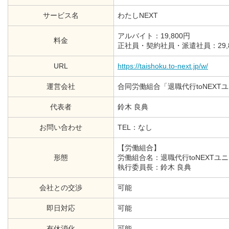
サービス名
わたしNEXT
アルバイト：19,800円
料金
正社員・契約社員・派遣社員：29,8
URL
https://taishoku.to-next.jp/w/
運営会社
合同労働組合「退職代行toNEXT
代表者
鈴木 良典
お問い合わせ
TEL：なし
【労働組合】
形態
労働組合名：退職代行toNEXTユ
執行委員長：鈴木 良典
会社との交渉
可能
即日対応
可能
有休消化
可能