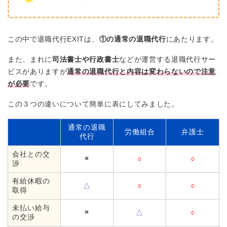
この中で退職代行EXITは、
①の通常の退職代行
にあたります。
また、まれに
司法書士や行政書士
などが運営する退職代行サー
ビスがありますが
通常の退職代行と内容は変わらないので注意
が必要
です。
この３つの違いについて簡単に表にしてみました。
通常の退職
労働組合
弁護士
代行
会社との交
×
○
○
渉
有給休暇の
△
○
○
取得
未払い給与
×
△
○
の交渉