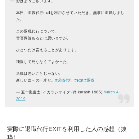
おはようございます。
本日、退職代行exitを利用させていただき、無事に退職しまし
た。
この退職代行について、
賛否両論あるとは思いますが。
ひとつだけ言えることがあります。
我慢して死ななくてよかった。
退職は悪いことじゃない。
新しい次への一歩だ。
#退職代行
#exit
#退職
— 五十嵐慶太| イカラシケイタ (@ikarashi1985)
March 4,
2019
実際に退職代行EXITを利用した人の感想（抜
粋）