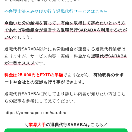
->弁護士法人みやびが行う退職代行サービスはこちら
今働いた分の給与を貰って、有給を取得して辞めたいという方
であれば労働組合が運営する退職代行SARABAを利用するのが
いい
でしょう。
退職代行SARABA以外にも労働組合が運営する退職代行業者は
ありますが、サービス内容・実績・料金から
退職代行SARABA
が一番オススメ
です。
料金は25,000円とEXITの半額
でありながら、
有給取得のサポ
ートや会社との交渉も行う事ができます。
退職代行SARABAに関してより詳しい内容が知りたい方はこち
らの記事を参考にして見てください。
https://yamesapo.com/saraba/
＼
業界大手
の退職代行SARABAはこちら／