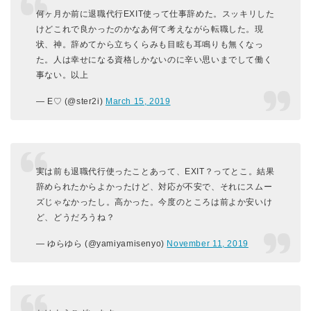
何ヶ月か前に退職代行EXIT使って仕事辞めた。スッキリした
けどこれで良かったのかなあ何て考えながら転職した。現
状、神。辞めてから立ちくらみも目眩も耳鳴りも無くなっ
た。人は幸せになる資格しかないのに辛い思いまでして働く
事ない。以上
— E♡ (@ster2i)
March 15, 2019
実は前も退職代行使ったことあって、EXIT？ってとこ。結果
辞められたからよかったけど、対応が不安で、それにスムー
ズじゃなかったし。高かった。今度のところは前よか安いけ
ど、どうだろうね？
— ゆらゆら (@yamiyamisenyo)
November 11, 2019