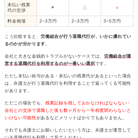
未払い残業
×
△
○
代の交渉
料金相場
2~3万円
2~3万円
3~5万円
こう比較すると、
労働組合が行う退職代行が、いかに優れてい
るのかが分かります
。
会社と大きな金銭的トラブルがないケースでは、
労働組合が運
営する退職代行を利用するのが一番いい選択
です。
ただし未払い給与がある・未払いの残業代があるといった場合
は、弁護士が行う退職代行を利用することで返ってくる可能性
があります。
ただこの場合でも、
残業記録を残しておかなければならない・
会社との交渉で退職した後も数ヶ月から一年程度関わらないと
いけない可能性
があるなどメリットばかりでもありません。
それでも弁護士にお願いしたいという方は、弁護士が運営して
いる退職代行を利用して見てください。