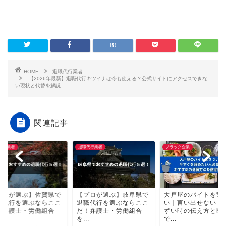
HOME
退職代行業者
【2026年最新】退職代行キツイナは今も使える？公式サイトにアクセスできな
い現状と代替を解説
関連記事
代行業者
退職代行業者
ブラック企業
プロが選ぶ】佐賀県で
【プロが選ぶ】岐阜県で
大戸屋のバイトを辞
職代行を選ぶならここ
退職代行を選ぶならここ
い｜言い出せない・
！弁護士・労働組合
だ！弁護士・労働組合
ずい時の伝え方と即
.
を...
で...