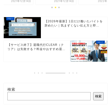
2021年12月14日
2021年12月14日
2022年4
【2026年最新】1日だけ働いたバイトを
辞めたい｜気まずくない伝え方と即...
【サービス終了】退職代行CLEAR（ク
リア）は失敗する？料金やおすすめ退...
検索
検索