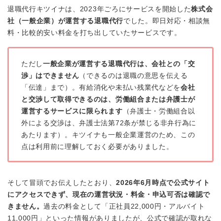
退職代行キツイナは、2023年ごろにサービスを開始した
株式会
社（一般企業）が運営する退職代行
でした。即日対応・相談無
料・比較的安い料金を打ち出していたサービスです。
ただし
一般企業が運営する退職代行は、会社との「交
渉」はできません
（できるのは退職の意思を伝える
「伝達」まで）。有給消化や未払い残業代などを
会社
と交渉して取得できるのは、労働組合または弁護士が
運営するサービスに限られます
（弁護士・労働組合以
外による交渉は、弁護士法第72条が禁じる非弁行為に
あたります）。キツイナも一般企業運営のため、この
点は利用前に理解しておく必要がありました。
そして冒頭でお伝えしたとおり、
2026年6月時点で公式サイト
にアクセスできず、現在の運営状況・料金・申込可否は確認で
きません。
過去の料金として「正社員22,000円・アルバイト
11,000円」といった情報がありましたが、公式で確認が取れな