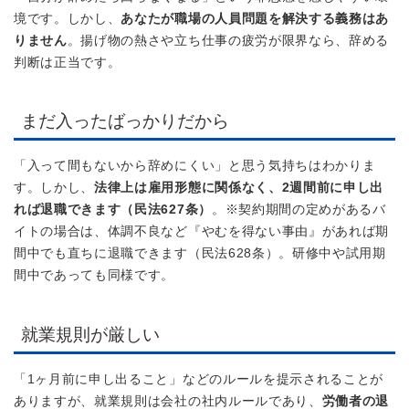
境です。しかし、
あなたが職場の人員問題を解決する義務はあ
りません
。揚げ物の熱さや立ち仕事の疲労が限界なら、辞める
判断は正当です。
まだ入ったばっかりだから
「入って間もないから辞めにくい」と思う気持ちはわかりま
す。しかし、
法律上は雇用形態に関係なく、2週間前に申し出
れば退職できます（民法627条）
。※契約期間の定めがあるバ
イトの場合は、体調不良など『やむを得ない事由』があれば期
間中でも直ちに退職できます（民法628条）。研修中や試用期
間中であっても同様です。
就業規則が厳しい
「1ヶ月前に申し出ること」などのルールを提示されることが
ありますが、就業規則は会社の社内ルールであり、
労働者の退