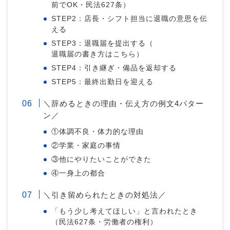
前でOK・民法627条）
STEP2：店長・シフト担当に退職の意思を伝
える
STEP3：退職届を提出する（
退職届の書き方はこちら
）
STEP4：引き継ぎ・備品を返却する
STEP5：最終出勤日を迎える
＼辞めるときの理由・伝え方の例文4パター
ン／
①体調不良・体力的な理由
②学業・家庭の事情
③他にやりたいことができた
④一身上の都合
＼引き留められたときの対処法／
「もう少し考えてほしい」と言われたとき
（民法627条・労働者の権利）