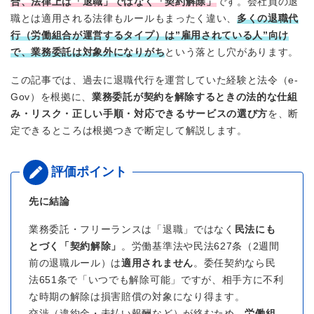
合、法律上は「退職」ではなく「契約解除」
です。会社員の退
職とは適用される法律もルールもまったく違い、
多くの退職代
行（労働組合が運営するタイプ）は”雇用されている人”向け
で、業務委託は対象外になりがち
という落とし穴があります。
この記事では、過去に退職代行を運営していた経験と法令（e-
Gov）を根拠に、
業務委託が契約を解除するときの法的な仕組
み・リスク・正しい手順・対応できるサービスの選び方
を、断
定できるところは根拠つきで断定して解説します。
先に結論
業務委託・フリーランスは「退職」ではなく
民法にも
とづく「契約解除」
。労働基準法や民法627条（2週間
前の退職ルール）は
適用されません
。委任契約なら民
法651条で「いつでも解除可能」ですが、相手方に不利
な時期の解除は損害賠償の対象になり得ます。
交渉（違約金・未払い報酬など）が絡むため、
労働組