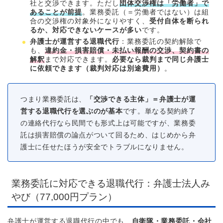
社と交渉できます。ただし
団体交渉権は「労働者」で
あることが前提
。業務委託（＝労働者ではない）は組
合の交渉権の対象外になりやすく、
受付自体を断られ
るか、対応できないケースが多い
です。
弁護士が運営する退職代行
：業務委託の契約解除で
も、
違約金・損害賠償・未払い報酬の交渉、契約書の
解釈
まで対応できます。
必要なら裁判まで同じ弁護士
に依頼できます（裁判対応は別途費用）
。
つまり業務委託は、
「交渉できる主体」＝弁護士が運
営する退職代行を選ぶのが基本
です。単なる契約終了
の連絡代行なら民間でも形式上は可能ですが、業務委
託は損害賠償の論点がついて回るため、はじめから弁
護士に任せたほうが安全でトラブルになりません。
業務委託に対応できる退職代行：弁護士法人み
やび（77,000円プラン）
弁護士が運営する退職代行の中でも、
自衛隊・業務委託・会社