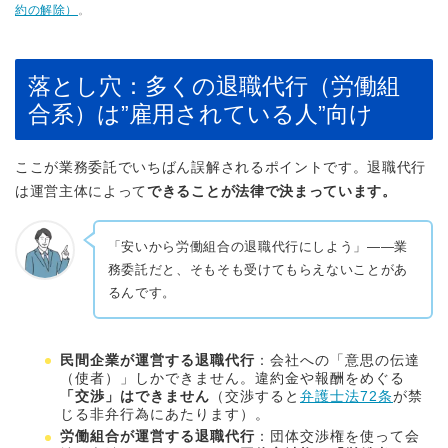
約の解除）
。
落とし穴：多くの退職代行（労働組
合系）は”雇用されている人”向け
ここが業務委託でいちばん誤解されるポイントです。退職代行
は運営主体によって
できることが法律で決まっています。
「安いから労働組合の退職代行にしよう」——業
務委託だと、そもそも受けてもらえないことがあ
るんです。
民間企業が運営する退職代行
：会社への「意思の伝達
（使者）」しかできません。違約金や報酬をめぐる
「交渉」はできません
（交渉すると
弁護士法72条
が禁
じる非弁行為にあたります）。
労働組合が運営する退職代行
：団体交渉権を使って会