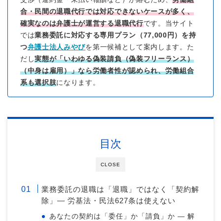
合・民間の退職代行では対応できないケースが多く、
確実なのは弁護士が運営する退職代行
です。当サイト
では
業務委託に対応する専用プラン（77,000円）を持
つ
弁護士法人みやび
を第一候補として案内します。た
だし
実態が「いわゆる偽装請負（偽装フリーランス）
（中身は雇用）」なら労働者性が認められ、労働組合
系も選択肢
になります。
目次
CLOSE
業務委託の退職は「退職」ではなく「契約解
除」— 労基法・民法627条は使えない
あなたの契約は「委任」か「請負」か — 解