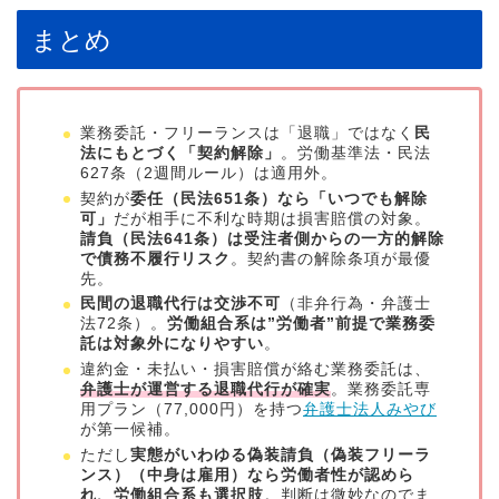
まとめ
業務委託・フリーランスは「退職」ではなく
民
法にもとづく「契約解除」
。労働基準法・民法
627条（2週間ルール）は適用外。
契約が
委任（民法651条）なら「いつでも解除
可」
だが相手に不利な時期は損害賠償の対象。
請負（民法641条）は受注者側からの一方的解除
で債務不履行リスク
。契約書の解除条項が最優
先。
民間の退職代行は交渉不可
（非弁行為・弁護士
法72条）。
労働組合系は”労働者”前提で業務委
託は対象外になりやすい
。
違約金・未払い・損害賠償が絡む業務委託は、
弁護士が運営する退職代行が確実
。業務委託専
用プラン（77,000円）を持つ
弁護士法人みやび
が第一候補。
ただし
実態がいわゆる偽装請負（偽装フリーラ
ンス）（中身は雇用）なら労働者性が認めら
れ、労働組合系も選択肢
。判断は微妙なのでま