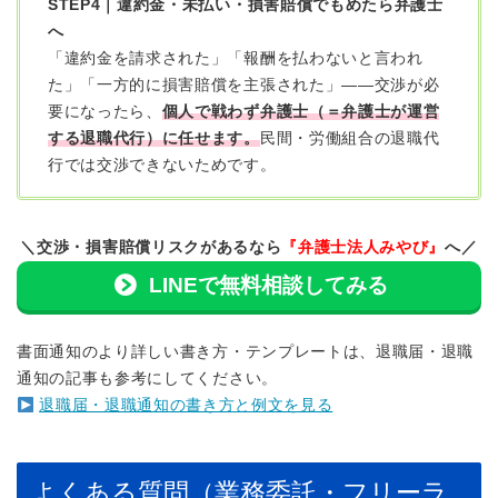
STEP4｜違約金・未払い・損害賠償でもめたら弁護士
へ
「違約金を請求された」「報酬を払わないと言われ
た」「一方的に損害賠償を主張された」——交渉が必
要になったら、
個人で戦わず弁護士（＝弁護士が運営
する退職代行）に任せます。
民間・労働組合の退職代
行では交渉できないためです。
＼交渉・損害賠償リスクがあるなら
『弁護士法人みやび』
へ／
LINEで無料相談してみる
書面通知のより詳しい書き方・テンプレートは、退職届・退職
通知の記事も参考にしてください。
退職届・退職通知の書き方と例文を見る
よくある質問（業務委託・フリーラ