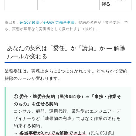
得る
※出典：
e-Gov 民法
／
e-Gov 労働基準法
。契約の名称が「業務委託」で
も、実態が雇用なら労働者として扱われます（後述）。
あなたの契約は「委任」か「請負」か — 解除
ルールが変わる
業務委託は、実務上さらに2つに分かれます。どちらかで契約
解除のルールが変わります。
① 委任・準委任契約（民法651条）＝「事務・作業そ
のもの」を任せる契約
コンサル、顧問、運用代行、常駐型のエンジニア・デ
ザイナーなど「成果物の完成」ではなく作業の遂行を
約束する契約。
→
各当事者がいつでも解除できます
（民法651条1