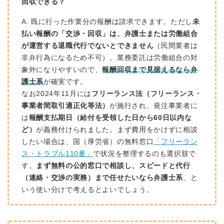
回収できる？
A. 既に行った作業分の報酬は請求できます。ただし
未
払い報酬の「交渉・回収」は、弁護士または労働組合
が運営する退職代行でないとできません
（民間業者は
非弁行為になるため不可）。業務委託は労働組合の対
象外になりやすいので、
報酬回収まで見据えるなら弁
護士系
が確実です。
なお2024年11月には
フリーランス法（フリーランス・
事業者間取引適正化等法）
が施行され、発注事業者に
は
報酬支払期日（給付を受領した日から60日以内な
ど）
が義務付けられました。まず費用をかけずに相談
したい場合は、国（厚労省）の無料窓口
「フリーラン
ス・トラブル110番」
で状況を整理するのも選択肢で
す。
まず無料の公的窓口で相談し、スピードと代行
（連絡・交渉の実務）まで任せたいなら弁護士系
、と
いう使い分けで考えるとよいでしょう。