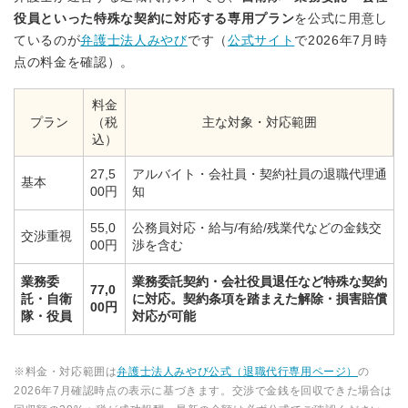
役員といった特殊な契約に対応する専用プラン
を公式に用意し
ているのが
弁護士法人みやび
です（
公式サイト
で2026年7月時
点の料金を確認）。
料金
プラン
（税
主な対象・対応範囲
込）
27,5
アルバイト・会社員・契約社員の退職代理通
基本
00円
知
55,0
公務員対応・給与/有給/残業代などの金銭交
交渉重視
00円
渉を含む
業務委
業務委託契約・会社役員退任など特殊な契約
77,0
託・自衛
に対応。契約条項を踏まえた解除・損害賠償
00円
隊・役員
対応が可能
※料金・対応範囲は
弁護士法人みやび公式（退職代行専用ページ）
の
2026年7月確認時点の表示に基づきます。交渉で金銭を回収できた場合は