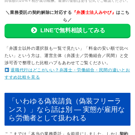
回収額の20%＋税が成功報酬。最新の金額は必ず公式でご確認ください。
＼業務委託の契約解除に対応する
『弁護士法人みやび』
はこち
ら／
LINEで無料相談してみる
「弁護士以外の選択肢も一覧で見たい」「料金の安い順で比べ
たい」という方は、運営主体（弁護士／労働組合／民間）と交
渉可否で整理した比較ハブもあわせてご覧ください。
退職代行はどこがいい？弁護士・労働組合・民間の違いとお
すすめ比較を見る
「いわゆる偽装請負（偽装フリーラ
ンス）」なら話は別 — 実態が雇用な
ら労働者として扱われる
ここまでは「本当の業務委託」を前提にしました。しかし
契約