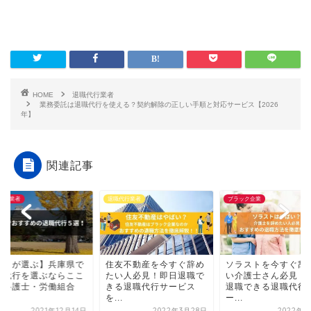
HOME
退職代行業者
業務委託は退職代行を使える？契約解除の正しい手順と対応サービス【2026
年】
関連記事
代行業者
退職代行業者
ブラック企業
プロが選ぶ】兵庫県で
住友不動産を今すぐ辞め
ソラストを今すぐ辞
職代行を選ぶならここ
たい人必見！即日退職で
い介護士さん必見！
！弁護士・労働組合
きる退職代行サービス
退職できる退職代行
.
を...
ー...
2021年12月14日
2022年3月28日
2022年4