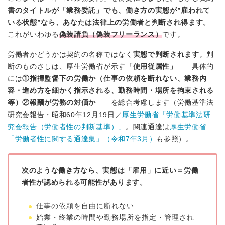
書のタイトルが「業務委託」でも、働き方の実態が”雇われて
いる状態”なら、あなたは法律上の労働者と判断され得ます。
これがいわゆる
偽装請負（偽装フリーランス）
です。
労働者かどうかは契約の名称ではなく
実態で判断されます
。判
断のものさしは、厚生労働省が示す
「使用従属性」
——具体的
には
①指揮監督下の労働か（仕事の依頼を断れない、業務内
容・進め方を細かく指示される、勤務時間・場所を拘束される
等）②報酬が労務の対価か
——を総合考慮します（労働基準法
研究会報告・昭和60年12月19日／
厚生労働省「労働基準法研
究会報告（労働者性の判断基準）」
。関連通達は
厚生労働省
「労働者性に関する通達集」（令和7年3月）
も参照）。
次のような働き方なら、実態は「雇用」に近い＝労働
者性が認められる可能性があります。
仕事の依頼を自由に断れない
始業・終業の時間や勤務場所を指定・管理され