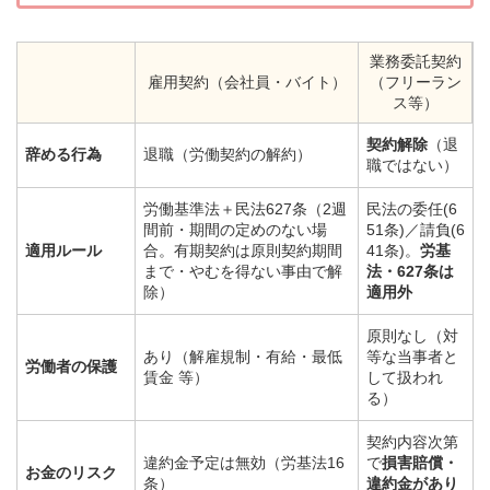
業務委託契約
雇用契約（会社員・バイト）
（フリーラン
ス等）
契約解除
（退
辞める行為
退職（労働契約の解約）
職ではない）
労働基準法＋民法627条（2週
民法の委任(6
間前・期間の定めのない場
51条)／請負(6
適用ルール
合。有期契約は原則契約期間
41条)。
労基
まで・やむを得ない事由で解
法・627条は
除）
適用外
原則なし（対
あり（解雇規制・有給・最低
等な当事者と
労働者の保護
賃金 等）
して扱われ
る）
契約内容次第
違約金予定は無効（労基法16
で
損害賠償・
お金のリスク
条）
違約金があり