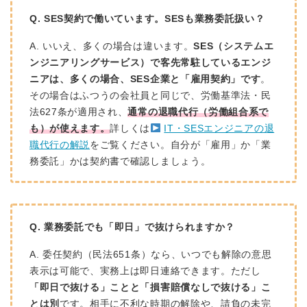
Q. SES契約で働いています。SESも業務委託扱い？
A. いいえ、多くの場合は違います。
SES（システムエ
ンジニアリングサービス）で客先常駐しているエンジ
ニアは、多くの場合、SES企業と「雇用契約」です
。
その場合はふつうの会社員と同じで、労働基準法・民
法627条が適用され、
通常の退職代行（労働組合系で
も）が使えます。
詳しくは
IT・SESエンジニアの退
職代行の解説
をご覧ください。自分が「雇用」か「業
務委託」かは契約書で確認しましょう。
Q. 業務委託でも「即日」で抜けられますか？
A. 委任契約（民法651条）なら、いつでも解除の意思
表示は可能で、実務上は即日連絡できます。ただし
「即日で抜ける」ことと「損害賠償なしで抜ける」こ
とは別
です。相手に不利な時期の解除や、請負の未完