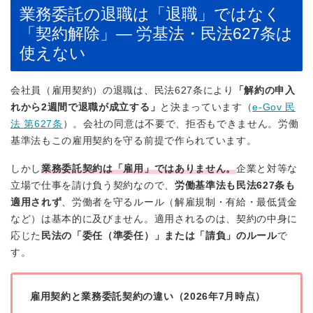
業務委託の退職は「退職」ではなく
「契約解除」— 労基法・民法627条は
使えない
会社員（雇用契約）の退職は、民法627条により
「解約の申入
れから2週間で退職が成立する」
と決まっています（
e-Gov 民
法 第627条
）。会社の同意は不要で、拒否もできません。労働
基準法もこの雇用契約を守る前提で作られています。
しかし
業務委託契約は「雇用」ではありません。
企業と対等な
立場で仕事を請け負う契約なので、
労働基準法も民法627条も
適用されず
、労働者を守るルール（解雇規制・有給・最低賃金
など）は基本的に及びません。適用されるのは、契約の中身に
応じた
民法の「委任（準委任）」または「請負」のルール
で
す。
雇用契約と業務委託契約の違い（2026年7月時点）