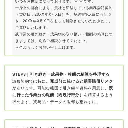
いつもお世話になっております。○○○○です。
一身上の都合により、貴社と締結している業務委託契約
（契約日：20XX年X月X日）を、契約書第X条にもとづ
き、20XX年X月X日をもって解除させていただきたく、
ご連絡いたします。
残作業の引き継ぎ・成果物の取り扱い・報酬の精算につ
きましては、別途ご相談させてください。
何卒よろしくお願い申し上げます。
STEP3｜引き継ぎ・成果物・報酬の精算を整理する
請負契約では特に、
完成前に抜けると損害賠償リスク
があります。可能な範囲で引き継ぎ資料を用意し、
既
に行った作業分の報酬（既履行部分）
を精算するよう
求めます。貸与品・データの返却も忘れずに。