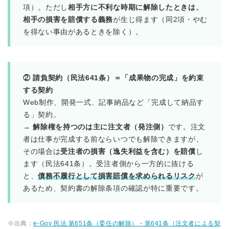
項）。ただし
相手方に不利な時期に解除したときは、
相手の損害を賠償する義務
が生じ得ます（同2項・やむ
を得ない事由があるときを除く）。
② 請負契約（民法641条）＝「成果物の完成」を約束
する契約
Web制作、開発一式、記事納品など「完成して納品す
る」契約。
→
解除権を持つのは主に注文者（発注側）
です。注文
者は仕事が完成する前ならいつでも解除できますが、
その場合は
受注者の損害（逸失利益を含む）を賠償
し
ます（民法641条）。受注者側から一方的に抜ける
と、
債務不履行として損害賠償を求められるリスク
が
あるため、契約書の解除条項の確認が特に重要です。
※出典：
e-Gov 民法 第651条（委任の解除）・第641条（注文者による契